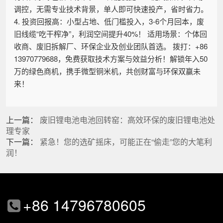
调控，无需专业技术背景，单人即可快速投产，省时省力。
4. 投资回报高：小型占地、低门槛投入，3-6个月回本，废
旧线缆“吃干榨净”，利润空间提升40%！ 适用场景：个体回
收商、废旧拆解厂、环保企业及创业团队首选。 拨打：+86
13970779688，免费获取技术方案与效益分析！解锁年入50
万的绿色商机，携手微型铜米机，共创财富与环保双赢未
来！
上一篇：
废旧锂电池电池回转窑：高效环保的废旧锂电池处
理专家
下一篇：
紧急！您的选矿摇床，可能正在“偷走”您的大笔利
润！
+86 14796780605