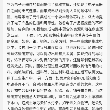
它为电子元器件的装配提供了机械支撑，还实现了电子元器
件之间的电气连接。而集成电路则是将大量的晶体管、电
阻、电容等电子元件集成在一小块半导体芯片上，极大地提
高了电子产品的性能和可靠性。随着电子产品报废量的不断
增加，废弃的PCB板和集成电路中蕴含的资源和潜在危害逐
渐凸显。 一方面，PCB板和集成电路中包含着许多有价值
的金属，如金、银、铜等。以金为例，在一些高端的集成电
路中，金被用于制作导线和连接点，其纯度较高。通过回收
处理这些废弃物，可以提取出这些贵金属，实现资源的再利
用。这不仅可以减少对自然资源的开采，还能够创造显著的
经济效益。同时，回收处理过程中还可以回收其他有用的材
料，如玻璃纤维、塑料等，这些材料经过加工后可以再次应
用于工业生产中。 另一方面，如果对废弃的PCB板和集成
电路处理不当，会对环境和人类健康造成严重的危害。这些
废弃物中含有多种有害物质，如铅、汞、镉等重金属。当这
些废弃物被随意丢弃或填埋时，重金属会逐渐渗入土壤和地
下水中，造成土壤污染和水污染。如果进入食物链，还会对
人类的身体健康产生潜在威胁，可能引发多种疾病，如神经