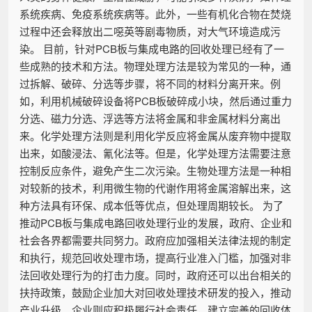
系统疾病、免疫系统疾病等。此外，一些有机化合物在焚烧
过程中还会释放出二噁英等剧毒物质，对大气环境造成污
染。 目前，针对PCB板与集成电路的回收处理已经有了一
些成熟的技术和方法。物理处理方法是较为常见的一种，通
过拆解、破碎、分选等步骤，将不同的材料分离开来。例
如，利用机械破碎设备将PCB板破碎成小块，然后通过重力
分选、磁力分选、浮选等方法将金属和非金属材料分离出
来。化学处理方法则是利用化学反应将金属从废弃物中提取
出来，如酸浸法、氰化法等。但是，化学处理方法需要注意
控制反应条件，避免产生二次污染。生物处理方法是一种相
对较新的技术，利用微生物的代谢作用将金属溶解出来，这
种方法具有环保、成本低等优点，但处理周期较长。 为了
推动PCB板与集成电路回收处理行业的发展，政府、企业和
社会各界都需要共同努力。政府应加强相关法律法规的制定
和执行，规范回收处理市场，提高行业准入门槛，加强对非
法回收处理行为的打击力度。同时，政府还可以出台相关的
扶持政策，鼓励企业加大对回收处理技术研发的投入，推动
产业升级。企业则应积极履行社会责任，建立完善的回收体