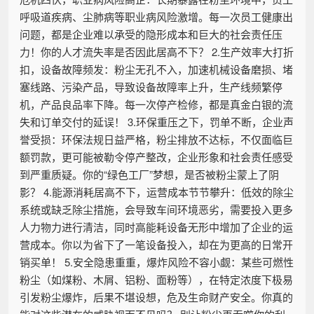
呼吸道疾病、尘肺病等职业病风险激增。每一次员工健康出
问题，都是企业难以承受的隐形成本和巨大的社会责任压
力！你的人才流失率是否因此居高不下？ 2.生产效率大打折
扣，设备故障频发：粉尘无孔不入，加速机械设备磨损、堵
塞线路、污染产品，导致设备故障率上升，生产线频繁停
机，产品良品率下降。每一次停产检修，都是真金白银的流
失和订单交付的延误！ 3.环保重压之下，罚单不断，企业声
誉受损：环保法规日益严格，粉尘排放不达标，不仅面临巨
额罚款，更可能被勒令停产整改，企业形象和社会责任感受
到严重质疑。你的“绿色工厂”梦想，是否被粉尘蒙上了阴
影？ 4.能源消耗居高不下，运营成本节节攀升：低效的除尘
系统或缺乏除尘措施，会导致车间环境恶劣，需要投入更多
人力物力进行清洁，同时高能耗设备无形中增加了企业的运
营成本。你以为省下了一笔设备投入，却在为更高的日常开
销买单！ 5.安全隐患重重，爆炸风险不容小觑：某些可燃性
粉尘（如煤粉、木屑、铝粉、面粉等），在特定浓度下极易
引发粉尘爆炸，后果不堪设想，危及生命财产安全。你真的