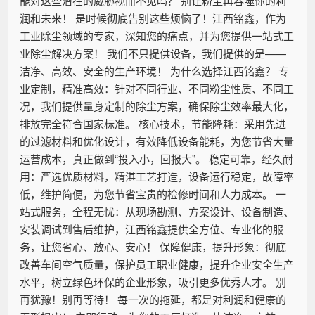
能对这些潜在的威胁视而不见吗？ 别让粉尘再吞噬你的利
润和未来！ 是时候彻底告别这些烦恼了！江西铭鑫，作为
工业除尘领域的专家，深知您的痛点，并为您提供一站式工
业除尘解决方案！ 我们不只提供设备，我们提供的是——
洁净、高效、安全的生产环境！ 为什么选择江西铭鑫？ 专
业定制，精准高效：针对不同行业、不同粉尘性质、不同工
况，我们提供量身定制的除尘方案，确保除尘效率最大化，
排放完全符合国家标准。 核心技术，节能降耗：采用先进
的过滤材料和优化设计，有效降低设备能耗，为您节省大量
运营成本，真正做到“投入小，回报大”。 稳定可靠，经久耐
用：严选优质材料，精湛工艺打造，设备运行稳定，故障率
低，维护简便，为您节省宝贵的检修时间和人力成本。 一
站式服务，全程无忧：从现场勘测、方案设计、设备制造、
安装调试到售后维护，江西铭鑫提供全方位、专业化的服
务，让您省心、放心、安心！ 保障健康，提升形象：彻底
改善车间空气质量，保护员工职业健康，提升企业安全生产
水平，树立绿色环保的企业形象，吸引更多优秀人才。 别
再犹豫！别再等待！ 每一次的拖延，都是对利润和健康的