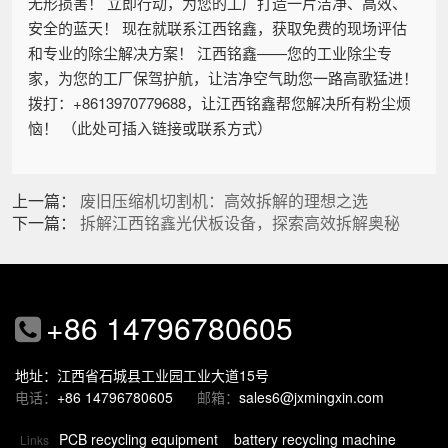
无形损害！ 立即行动，为您的工厂打造一片洁净、高效、
安全的蓝天！ 现在就联系江西铭鑫，获取免费的现场评估
和专业的除尘解决方案！ 江西铭鑫——您的工业除尘专
家，为您的工厂保驾护航，让洁净空气助您一路高歌猛进！
拨打：+8613970779688，让江西铭鑫帮您解决所有粉尘烦
恼！ （此处可插入链接或联系方式）
上一篇：
废旧压缩机切割机：高效拆解的理想之选
下一篇：
拆解江西铭鑫光伏板设备，探索高效拆解奥秘
+86 14796780605
地址：江西省石城县工业园工业大道15号
电话：
+86 14796780605
邮箱：
sales6@jxmingxin.com
PCB recycling equipment
battery recycling machine
Links