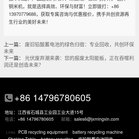
铜米机，就是选择高效、环保与财富！立即拨打：+86
13970779688，获取专属咨询与优惠报价，携手共创资源再
生行业的美好未来！
上一篇：
废旧铅酸蓄电池的绿色归宿：专业回收，共创环保
未来
下一篇：
光伏废弃潮来袭：您的报废太阳能板，正在吞噬利
润还是创造未来？
+86 14796780605
地址：江西省石城县工业园工业大道15号
电话：
+86 14796780605
邮箱：
sales6@jxmingxin.com
PCB recycling equipment
battery recycling machine
Links