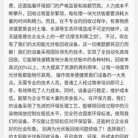
费，还面临着环保部门的严格监管和高额罚款。人力成本不
断攀升，回收过程复杂繁琐，每处理一块光伏板都要消耗大
量的时间和精力。而且，在不专业的回收过程中，有害物质
泄漏更是会对土壤、水源等生态环境造成不可逆的破坏，这
无疑是悬在企业头上的一把“达摩克利斯之剑”。 不过，现在
有了我们的太阳能光伏板回收设备，这一切难题都将迎刃而
解！我们的设备采用国际领先的技术，实现了全自动化高效
回收。它能够快速精准地分离光伏板中的各种材料，回收率
高达[X]%以上，大大提高了资源的再利用率，让每一块废弃
光伏板都能物尽其用。 操作简单便捷是我们设备的一大亮
点。无需专业的技术人员，普通工人经过简单培训即可上
手，有效降低了人力成本。同时，设备运行稳定，维护成本
低，能够为企业节省大量的资金投入。 在环保方面，我们
的设备采用了先进的环保处理工艺，能够将回收过程中的污
染物排放控制在极低水平，完全符合国家环保标准。使用我
们的设备，不仅能让您轻松应对环保监管，还能树立企业良
好的社会形象。 别再为光伏板回收问题烦恼了！选择我们
的太阳能光伏板回收设备，开启高效、环保、低成本的回收