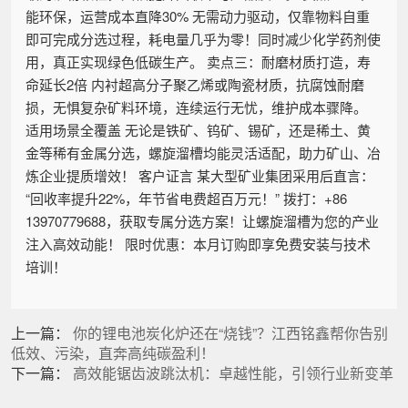
能环保，运营成本直降30% 无需动力驱动，仅靠物料自重
即可完成分选过程，耗电量几乎为零！同时减少化学药剂使
用，真正实现绿色低碳生产。 卖点三：耐磨材质打造，寿
命延长2倍 内衬超高分子聚乙烯或陶瓷材质，抗腐蚀耐磨
损，无惧复杂矿料环境，连续运行无忧，维护成本骤降。
适用场景全覆盖 无论是铁矿、钨矿、锡矿，还是稀土、黄
金等稀有金属分选，螺旋溜槽均能灵活适配，助力矿山、冶
炼企业提质增效！ 客户证言 某大型矿业集团采用后直言：
“回收率提升22%，年节省电费超百万元！” 拨打：+86
13970779688，获取专属分选方案！让螺旋溜槽为您的产业
注入高效动能！ 限时优惠：本月订购即享免费安装与技术
培训！
上一篇：
你的锂电池炭化炉还在“烧钱”？江西铭鑫帮你告别
低效、污染，直奔高纯碳盈利！
下一篇：
高效能锯齿波跳汰机：卓越性能，引领行业新变革