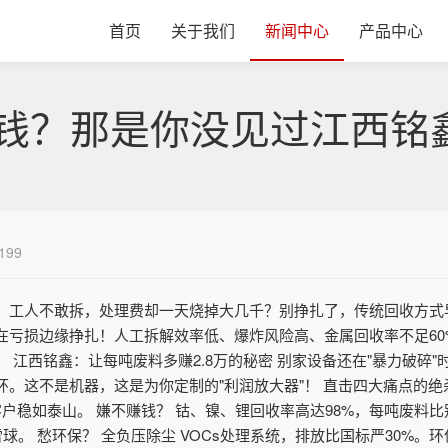
首页
关于我们
新闻中心
产品中心
钱？那是你没见过江西铭鑫
199
工人不敢拆，处理费却一天烧掉大几千？别挣扎了，传统回收方式早就
却在亏损边缘挣扎！人工拆解效率低、爆炸风险高、金属回收率不足6
 江西铭鑫：让每吨废料多赚2.8万的秘密 别家设备还在"暴力破碎
环。这不是机器，这是为你定制的"利润放大器"！ 直击四大痛点的绝
户稳如泰山。 嫌不赚钱？ 钴、镍、锂回收率高达98%，每吨废料比
球。 愁环保？ 全负压除尘 VOCs处理系统，排放比国标严30%