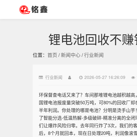
锂电池回收不赚
位置：
首页
/
新闻中心
/
行业新闻
行业新闻
2026-05-27 16:26:09
环保督查电话又来了？车间那堆锂电池越积越高，
国锂电池报废量突破50万吨，可80%的回收厂
半年利润。你处理的哪是电池？分明是烫手山芋！
了智能分选-低温热解-多级破碎-精准分离的全闭
们让爆炸风险归零。去年同行炸了3次，我们的客
后，8个月就回本，现在日处理20吨，利润像滚雪