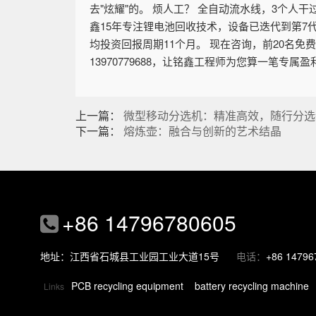
去"炫耀"的。 烦人工？ 全自动流水线，3个人
鑫15年专注锂电池回收技术，设备已迭代到第7
均投资回报周期11个月。 现在咨询，前20名免
13970779688，让铭鑫工程师为您算一笔专属盈
上一篇：
微型移动分选机：精准高效，随行分选
下一篇：
熔炼壶：融合与创新的艺术结晶
+86 14796780605
地址：江西省石城县工业园工业大道15号
电话：
+86 14796
PCB recycling equipment
battery recycling machine
Links