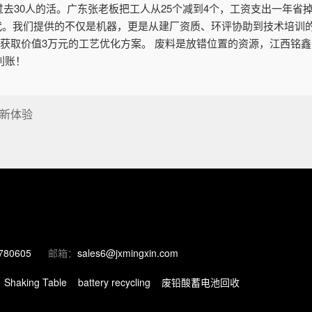
干过去30人的活。广东张老板把工人从25个减到4个，工资支出一年省
代。我们提供的不仅是机器，更是从建厂资质、环评协助到技术培训的
费获取价值3万元的工艺优化方案。 废料是放错位置的资源，江西铭鑫
利账！
新体验
780605
邮箱：
sales6@jxmingxin.com
Shaking Table
battery recycling
废铅酸蓄电池回收