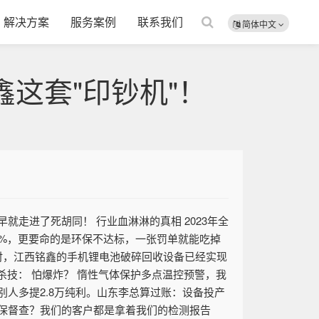
解决方案
服务案例
联系我们
简体中文
这套"印钞机"！
走进了死胡同！ 行业血淋淋的真相 2023年全
0%，更要命的是环保不达标，一张罚单就能吃掉
"时，江西铭鑫的手机锂电池破碎回收设备已经实现
杀技： 怕爆炸？ 惰性气体保护多点温控预警，我
别人多提2.8万纯利。山东李总算过账：设备投产
。环保督查？我们的客户都是拿着我们的检测报告