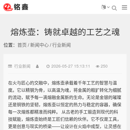
熔炼壶：铸就卓越的工艺之魂
位置：
首页
/
新闻中心
/
行业新闻
行业新闻
2026-05-27 15:13:11
250
在火与匠心的交融中，熔炼壶承载着千年工艺的智慧与温
度。它以精钢为骨，以高温为魂，将金属的粗犷转化为细腻
的流动，赋予每一滴熔融金属新的生命。无论是金银的璀璨
还是铜铁的坚韧，熔炼壶以恒定的热力与稳定的容器，确保
每一次熔炼都精准而纯粹。 从古老的手工锻造到现代的科
技赋能，熔炼壶始终是工匠们信赖的伙伴。它不仅是工具，
更是创意与现实的桥梁——让设计在火焰中成型，让灵感在