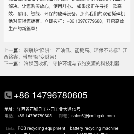
解决。让您购买放心，使用舒心。 如果您正在寻找一款高
效、耐用、智能、环保的破碎设备，那么我们的双轴撕碎机
绝对值得您拥有。立即拨打：+86 13970779688，开启高效
生产的新篇章！
上一篇：
裂解炉“陷阱”：产油低、能耗高、环保不达标？江
西铭鑫，带您“裂”变财富！
下一篇：
冷媒回收机：守护环境与节约资源的科技利器
+86 14796780605
地址：江西省石城县工业园工业大道15号
电话：
+86 14796780605
邮箱：
sales6@jxmingxin.com
PCB recycling equipment
battery recycling machine
Links