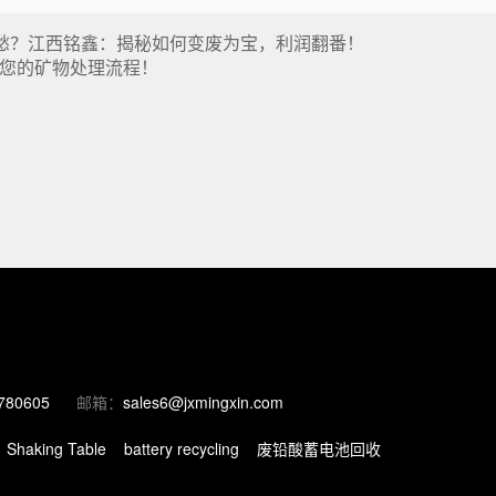
发愁？江西铭鑫：揭秘如何变废为宝，利润翻番！
您的矿物处理流程！
780605
邮箱：
sales6@jxmingxin.com
Shaking Table
battery recycling
废铅酸蓄电池回收