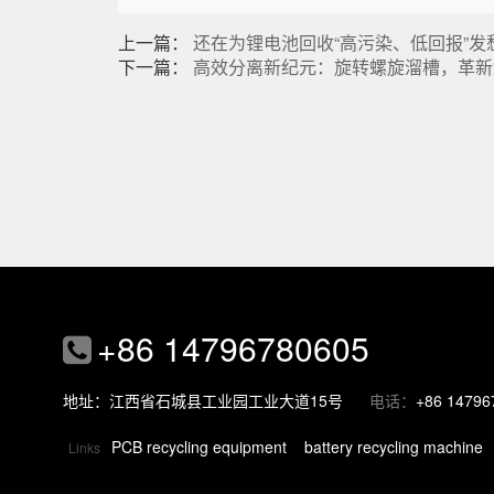
上一篇：
还在为锂电池回收“高污染、低回报”
下一篇：
高效分离新纪元：旋转螺旋溜槽，革新
+86 14796780605
地址：江西省石城县工业园工业大道15号
电话：
+86 14796
PCB recycling equipment
battery recycling machine
Links