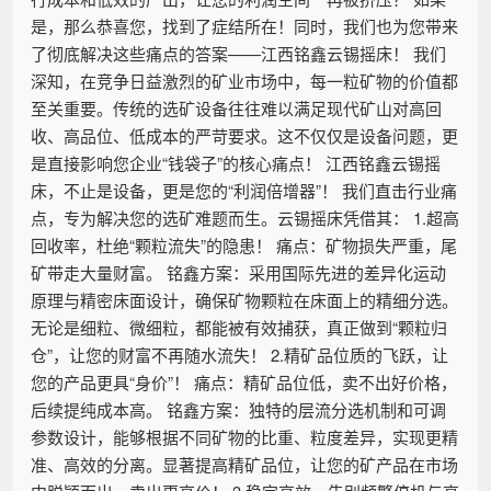
是，那么恭喜您，找到了症结所在！同时，我们也为您带来
了彻底解决这些痛点的答案——江西铭鑫云锡摇床！ 我们
深知，在竞争日益激烈的矿业市场中，每一粒矿物的价值都
至关重要。传统的选矿设备往往难以满足现代矿山对高回
收、高品位、低成本的严苛要求。这不仅仅是设备问题，更
是直接影响您企业“钱袋子”的核心痛点！ 江西铭鑫云锡摇
床，不止是设备，更是您的“利润倍增器”！ 我们直击行业痛
点，专为解决您的选矿难题而生。云锡摇床凭借其： 1.超高
回收率，杜绝“颗粒流失”的隐患！ 痛点：矿物损失严重，尾
矿带走大量财富。 铭鑫方案：采用国际先进的差异化运动
原理与精密床面设计，确保矿物颗粒在床面上的精细分选。
无论是细粒、微细粒，都能被有效捕获，真正做到“颗粒归
仓”，让您的财富不再随水流失！ 2.精矿品位质的飞跃，让
您的产品更具“身价”！ 痛点：精矿品位低，卖不出好价格，
后续提纯成本高。 铭鑫方案：独特的层流分选机制和可调
参数设计，能够根据不同矿物的比重、粒度差异，实现更精
准、高效的分离。显著提高精矿品位，让您的矿产品在市场