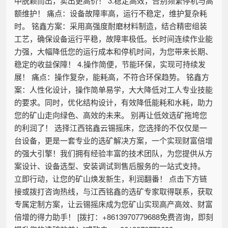
中脱颖而出，卖出更高价！ 3.稳定高效，告别频繁停机与高
额维护！ 痛点：设备故障率高，运行不稳定，维护复杂耗
时。 铭鑫方案：采用高强度耐磨材料制造，结合精密组装
工艺，确保设备运行平稳，故障率极低。长时间连续作业能
力强，大幅降低您的运行成本和停机时间，为您带来长期、
稳定的收益保障！ 4.操作简便，节能环保，实现可持续发
展！ 痛点：操作复杂，能耗高，不符合环保趋势。 铭鑫方
案：人性化设计，操作简单易学，大大降低对工人专业技能
的要求。同时，优化结构设计，有效降低能耗和水耗，助力
您的矿山走向绿色、高效的未来。 别再让低效选矿拖垮您
的利润了！ 选择江西铭鑫云锡摇床，您选择的不仅仅是一
台设备，更是一套专业的选矿解决方案，一个实现财富倍增
的强大引擎！我们拥有经验丰富的技术团队，为您提供从方
案设计、设备选型、安装调试到售后服务的一站式支持。
立即行动，让您的矿山焕发新生，利润翻番！ 点击下方链
接或拨打咨询热线，与江西铭鑫的选矿专家取得联系，获取
专属定制方案，让云锡摇床成为您矿山实现高产高效、财富
倍增的得力助手！ [拨打：+8613970779688免费咨询，即刻