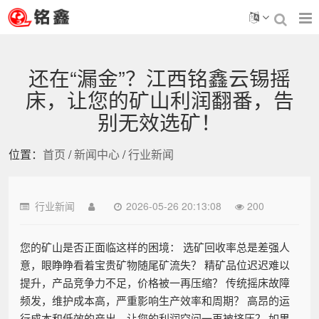
还在“漏金”？江西铭鑫云锡摇
床，让您的矿山利润翻番，告
别无效选矿！
位置：
首页
/
新闻中心
/
行业新闻
行业新闻
2026-05-26 20:13:08
200
您的矿山是否正面临这样的困境： 选矿回收率总是差强人
意，眼睁睁看着宝贵矿物随尾矿流失？ 精矿品位迟迟难以
提升，产品竞争力不足，价格被一再压缩？ 传统摇床故障
频发，维护成本高，严重影响生产效率和周期？ 高昂的运
行成本和低效的产出，让您的利润空间一再被挤压？ 如果