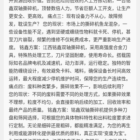
升资源回收价值。告别危险而低效的人工分拣切割，一台铭
鑫双轴撕碎机，顶替数倍人力，节省巨额人工开支，让生产
更安全、更高效。 痛点三：现有设备力不从心，故障频
发，耽误生产？ 您的现状：市场上的撕碎机鱼龙混杂，一
些设备性能不足，遇到坚硬或缠绕性物料就卡死、停机，甚
至刀片崩裂，频繁的维修不仅耗费成本，更严重影响生产进
度。 铭鑫方案：江西铭鑫双轴撕碎机，采用高强度合金刀
具，特殊热处理工艺，刀片坚固耐磨，使用寿命长。搭载国
际知名品牌电机及减速机，动力澎湃，运行稳定。独特的智
能防缠绕设计，有效避免卡料、堵料，确保设备长时间高效
运转，最大程度减少停机维护时间，保障您的生产连续性。
痛点四：废料种类繁多，撕碎效果不一，影响后续利用？
您的现状：不同的废料需要不同的处理方式，如果撕碎效果
不理想，粒度不均匀，会直接影响后续的加工、回收效率和
最终产品的质量。 铭鑫方案：铭鑫双轴撕碎机提供多种刀
盘和筛网选择，可根据您的具体物料特性和出料粒度要求进
行定制。无论是细碎还是粗碎，都能精准满足，为您的再生
利用或能源转化提供最优质的原料，真正实现“变废为宝”。