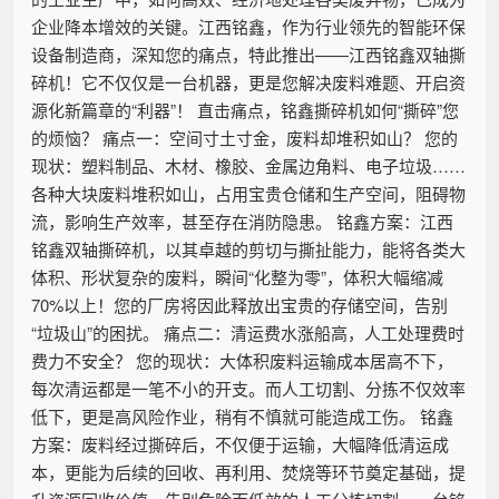
企业降本增效的关键。江西铭鑫，作为行业领先的智能环保
设备制造商，深知您的痛点，特此推出——江西铭鑫双轴撕
碎机！它不仅仅是一台机器，更是您解决废料难题、开启资
源化新篇章的“利器”！ 直击痛点，铭鑫撕碎机如何“撕碎”您
的烦恼？ 痛点一：空间寸土寸金，废料却堆积如山？ 您的
现状：塑料制品、木材、橡胶、金属边角料、电子垃圾……
各种大块废料堆积如山，占用宝贵仓储和生产空间，阻碍物
流，影响生产效率，甚至存在消防隐患。 铭鑫方案：江西
铭鑫双轴撕碎机，以其卓越的剪切与撕扯能力，能将各类大
体积、形状复杂的废料，瞬间“化整为零”，体积大幅缩减
70%以上！您的厂房将因此释放出宝贵的存储空间，告别
“垃圾山”的困扰。 痛点二：清运费水涨船高，人工处理费时
费力不安全？ 您的现状：大体积废料运输成本居高不下，
每次清运都是一笔不小的开支。而人工切割、分拣不仅效率
低下，更是高风险作业，稍有不慎就可能造成工伤。 铭鑫
方案：废料经过撕碎后，不仅便于运输，大幅降低清运成
本，更能为后续的回收、再利用、焚烧等环节奠定基础，提