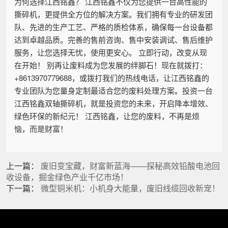
为何选择江西铭鑫？ 江西铭鑫不仅为您提供一台高性能的
撕碎机，更提供全方位的解决方案。我们拥有专业的研发团
队、先进的生产工艺、严格的质检体系，确保每一台设备都
达到卓越品质。完善的售前咨询、售中安装调试、售后维护
服务，让您选择无忧，使用更安心。 立即行动，改变从现
在开始！ 别再让废料成为您发展的绊脚石！现在就拨打：
+8613970779688，或拨打我们的热线电话，让江西铭鑫的
专业团队为您量身定制最适合您的废料处理方案。投资一台
江西铭鑫双轴撕碎机，就是投资您的未来，开启降本增效、
绿色环保的新纪元！ 江西铭鑫，让您的废料，不再是烦
恼，而是财富！
上一篇：
废旧变宝藏，财富新蓝海——探秘高效铅酸电池回
收设备，掘金绿色产业千亿市场！
下一篇：
微型铜米机：小机身大能量，废旧线缆回收新宠！