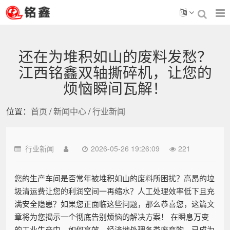
还在为堆积如山的废料发愁？
江西铭鑫双轴撕碎机，让您的
烦恼瞬间瓦解！
位置：
首页
/
新闻中心
/
行业新闻
行业新闻
2026-05-26 19:26:09
221
您的生产车间是否常年被堆积如山的废料所困扰？高昂的垃
圾清运费让您的利润空间一再缩水？人工处理效率低下且充
满安全隐患？如果您正面临这些问题，那么恭喜您，这篇文
章将为您揭示一个彻底告别烦恼的解决方案！ 在瞬息万变
的工业生产中，如何高效、经济地处理各类废弃物，已成为